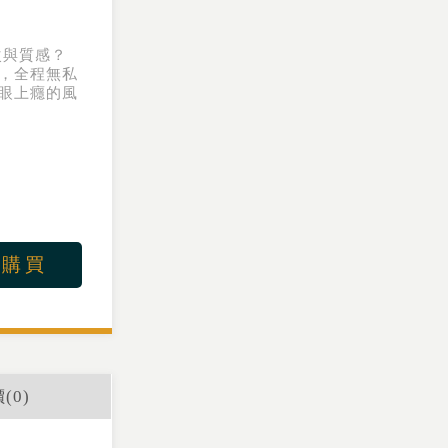
次與質感？
，全程無私
眼上癮的風
上購買
(
0
)