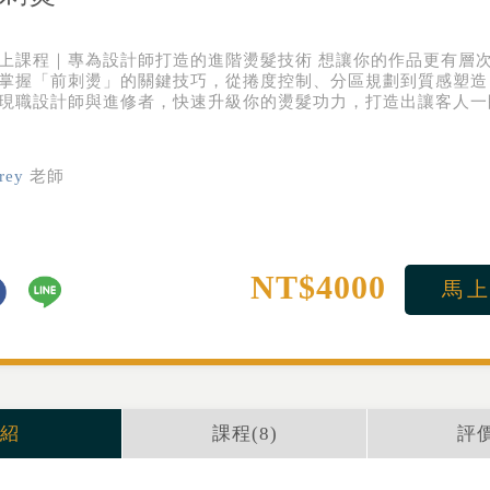
上課程｜專為設計師打造的進階燙髮技術 想讓你的作品更有層
掌握「前刺燙」的關鍵技巧，從捲度控制、分區規劃到質感塑造
現職設計師與進修者，快速升級你的燙髮功力，打造出讓客人一
frey
老師
NT$4000
馬
紹
課程(
8
)
評價