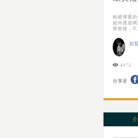
粗硬厚重的
如何透過獨
學會後，不
祖
4472
分享至
介