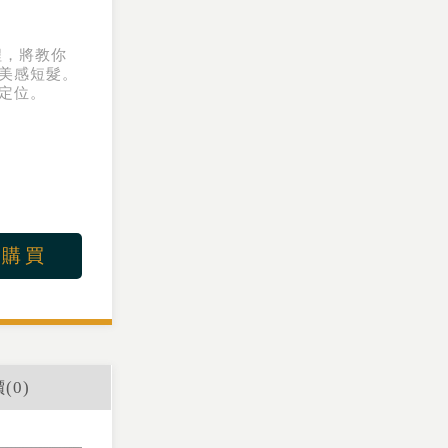
程，將教你
美感短髮。
定位。
上購買
(
0
)