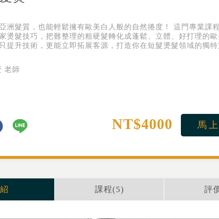
亞洲髮質，也能輕鬆擁有歐美白人般的自然捲度！ 這門專業課
家燙髮技巧，把難整理的粗硬髮轉化成蓬鬆、立體、好打理的歐
只提升技術，更能立即拓展客源，打造你在短髮燙髮領域的獨特
賢
老師
NT$4000
馬
紹
課程(
5
)
評價