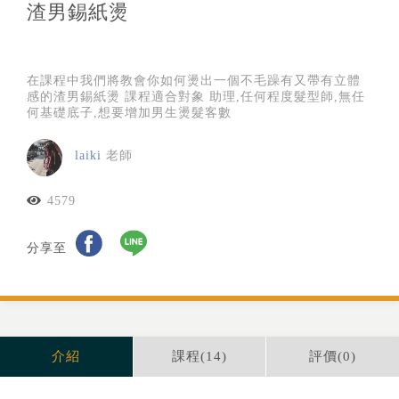
渣男錫紙燙
在課程中我們將教會你如何燙出一個不毛躁有又帶有立體
感的渣男錫紙燙 課程適合對象 助理,任何程度髮型師,無任
何基礎底子,想要增加男生燙髮客數
laiki
老師
4579
分享至
介紹
課程(
14
)
評價(
0
)