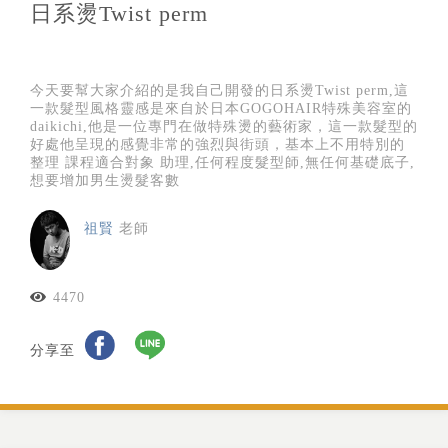
日系燙Twist perm
今天要幫大家介紹的是我自己開發的日系燙Twist perm,這
一款髮型風格靈感是來自於日本GOGOHAIR特殊美容室的
daikichi,他是一位專門在做特殊燙的藝術家，這一款髮型的
好處他呈現的感覺非常的強烈與街頭，基本上不用特別的
整理 課程適合對象 助理,任何程度髮型師,無任何基礎底子,
想要增加男生燙髮客數
祖賢
老師
4470
分享至