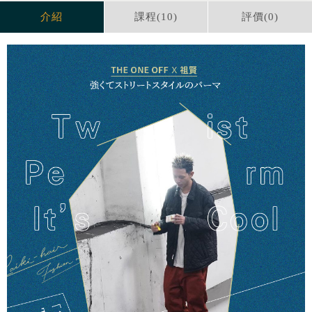
介紹
課程(
10
)
評價(
0
)